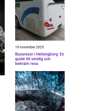
19 november 2025
Bussresor i Helsingborg: En
guide till smidig och
bekväm resa