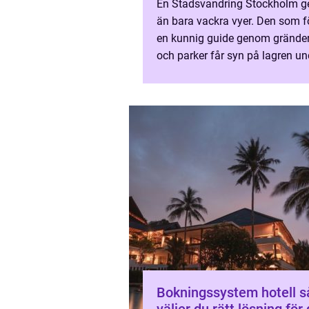
En Stadsvandring Stockholm g
än bara vackra vyer. Den som fö
en kunnig guide genom gränder,
och parker får syn på lagren un
asfalten: arbetsliv, klassresor,
migration, arkitektur oc...
Bokningssystem hotell så