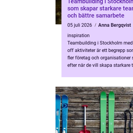
Teambuilding i Stockhol
som skapar starkare te
och bättre samarbete
05 juli 2026
Anna Bergqvist
inspiration
Teambuilding i Stockholm med
off aktiviteter är ett begrepp so
fler företag och organisationer 
efter när de vill skapa starkare
öka engagemanget och f&a...