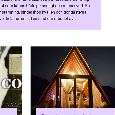
ot som känns både personligt och minnesvärt. En
r stämning, binder ihop kvällen och gör gästerna
ller det att hitta rätt person för rätt tillfäl...