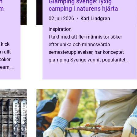
m
Glamping sverige: lyxig
am
camping i naturens hjärta
02 juli 2026
Karl Lindgren
inspiration
I takt med att fler människor söker
 kick
efter unika och minnesvärda
m allt
semesterupplevelser, har konceptet
söker
glamping Sverige vunnit popularitet
 team,
som aldrig förr. Glamping, en
kombination av orden ”glamoro...