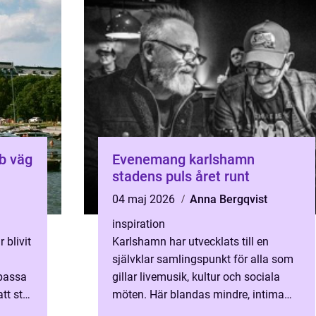
Evenemang karlshamn
stadens puls året runt
04 maj 2026
Anna Bergqvist
inspiration
 blivit
Karlshamn har utvecklats till en
självklar samlingspunkt för alla som
passa
gillar livemusik, kultur och sociala
att stå
möten. Här blandas mindre, intima
ästa
spelningar med större festivaler,