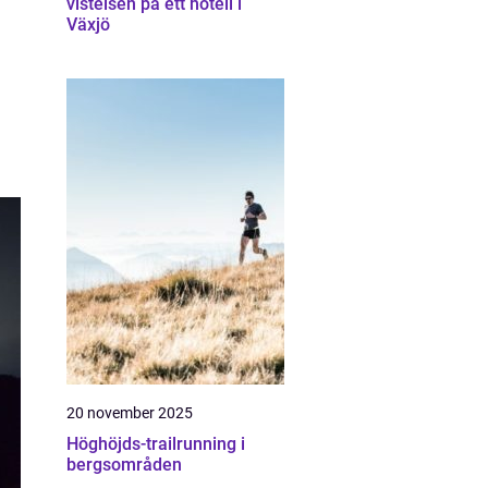
vistelsen på ett hotell i
Växjö
20 november 2025
Höghöjds-trailrunning i
bergsområden