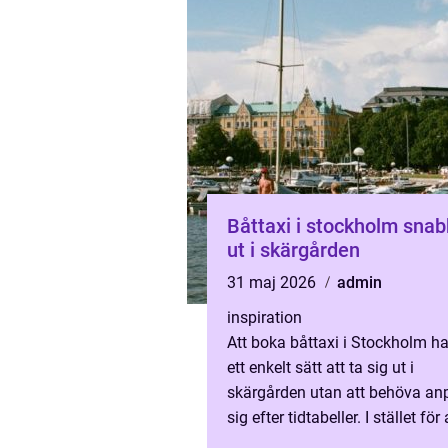
Båttaxi i stockholm snabb väg
ut i skärgården
31 maj 2026
admin
inspiration
Att boka båttaxi i Stockholm har
ett enkelt sätt att ta sig ut i
skärgården utan att behöva an
sig efter tidtabeller. I stället för 
på en trång kaj och vänta på n