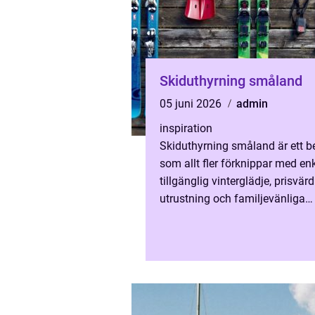
Skiduthyrning småland
05 juni 2026
admin
inspiration
Skiduthyrning småland är ett b
som allt fler förknippar med enk
tillgänglig vinterglädje, prisvärd
utrustning och familjevänliga
anläggningar. Många resenärer 
uppleva snö, fart och frisk...