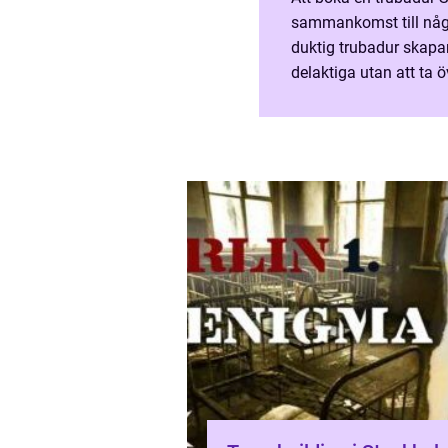
sammankomst till någ
duktig trubadur skapa
delaktiga utan att ta över hela rummet. I en stad där utbudet av
underhållning är stort gä