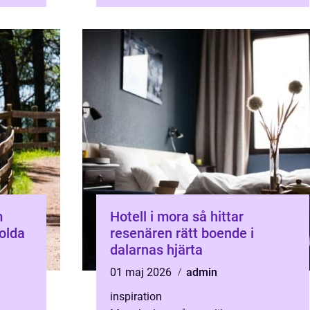
teater, standup och temak...
m
Hotell i mora så hittar
dolda
resenären rätt boende i
dalarnas hjärta
01 maj 2026
admin
inspiration