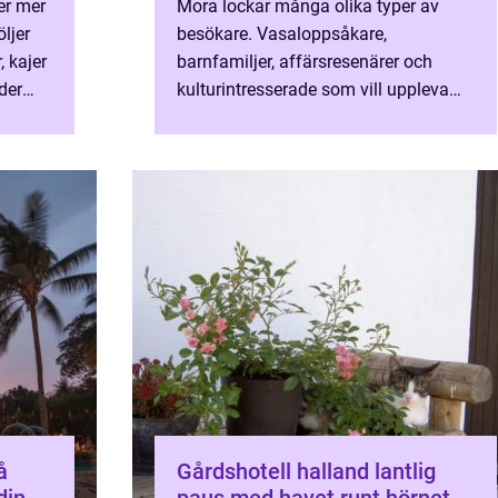
er mer
Mora lockar många olika typer av
ljer
besökare. Vasaloppsåkare,
 kajer
barnfamiljer, affärsresenärer och
der
kulturintresserade som vill uppleva
Zornmuseet eller Siljansbygden. Alla
söker de ett tryggt, bekvämt och p...
Gårdshotell halland lantlig