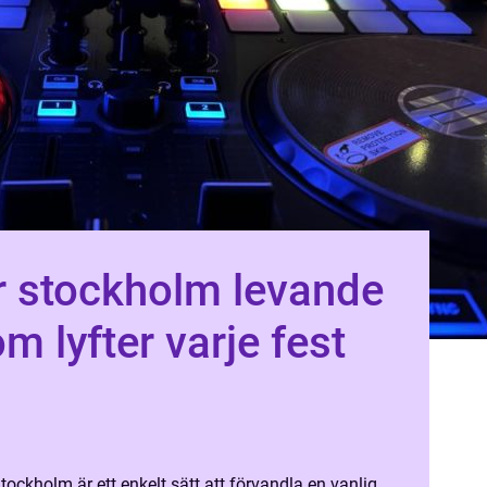
ockholm levande
m lyfter varje fest
tockholm är ett enkelt sätt att förvandla en vanlig