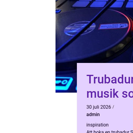
Trubadur st
musik so
30 juli 2026
admin
inspiration
Att boka en trubadur S