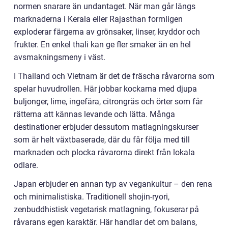
normen snarare än undantaget. När man går längs
marknaderna i Kerala eller Rajasthan formligen
exploderar färgerna av grönsaker, linser, kryddor och
frukter. En enkel thali kan ge fler smaker än en hel
avsmakningsmeny i väst.
I Thailand och Vietnam är det de fräscha råvarorna som
spelar huvudrollen. Här jobbar kockarna med djupa
buljonger, lime, ingefära, citrongräs och örter som får
rätterna att kännas levande och lätta. Många
destinationer erbjuder dessutom matlagningskurser
som är helt växtbaserade, där du får följa med till
marknaden och plocka råvarorna direkt från lokala
odlare.
Japan erbjuder en annan typ av vegankultur – den rena
och minimalistiska. Traditionell shojin-ryori,
zenbuddhistisk vegetarisk matlagning, fokuserar på
råvarans egen karaktär. Här handlar det om balans,