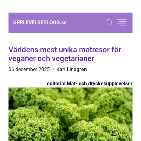
UPPLEVELSEBLOGG.
se
Världens mest unika matresor för
veganer och vegetarianer
06 december 2025
Karl Lindgren
editorial
,
Mat- och dryckesupplevelser