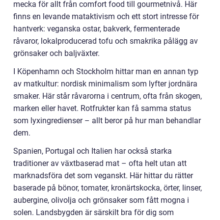
mecka för allt från comfort food till gourmetnivå. Här
finns en levande mataktivism och ett stort intresse för
hantverk: veganska ostar, bakverk, fermenterade
råvaror, lokalproducerad tofu och smakrika pålägg av
grönsaker och baljväxter.
I Köpenhamn och Stockholm hittar man en annan typ
av matkultur: nordisk minimalism som lyfter jordnära
smaker. Här står råvarorna i centrum, ofta från skogen,
marken eller havet. Rotfrukter kan få samma status
som lyxingredienser – allt beror på hur man behandlar
dem.
Spanien, Portugal och Italien har också starka
traditioner av växtbaserad mat – ofta helt utan att
marknadsföra det som veganskt. Här hittar du rätter
baserade på bönor, tomater, kronärtskocka, örter, linser,
aubergine, olivolja och grönsaker som fått mogna i
solen. Landsbygden är särskilt bra för dig som