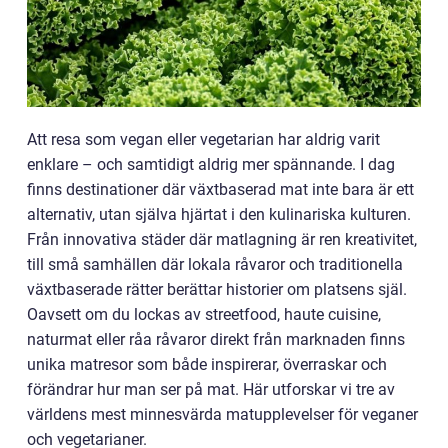
Att resa som vegan eller vegetarian har aldrig varit
enklare – och samtidigt aldrig mer spännande. I dag
finns destinationer där växtbaserad mat inte bara är ett
alternativ, utan själva hjärtat i den kulinariska kulturen.
Från innovativa städer där matlagning är ren kreativitet,
till små samhällen där lokala råvaror och traditionella
växtbaserade rätter berättar historier om platsens själ.
Oavsett om du lockas av streetfood, haute cuisine,
naturmat eller råa råvaror direkt från marknaden finns
unika matresor som både inspirerar, överraskar och
förändrar hur man ser på mat. Här utforskar vi tre av
världens mest minnesvärda matupplevelser för veganer
och vegetarianer.