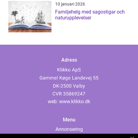
10 januari 2026
Familjehelg med sagostigar och
naturupplevelser
Adress
web:
www.klikko.dk
Menu
Annonsering
Om oss