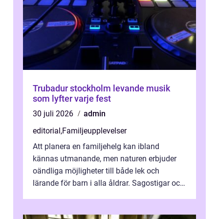
Trubadur stockholm levande musik
som lyfter varje fest
30 juli 2026
admin
editorial
,
Familjeupplevelser
Att planera en familjehelg kan ibland
kännas utmanande, men naturen erbjuder
oändliga möjligheter till både lek och
lärande för barn i alla åldrar. Sagostigar och
...