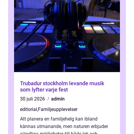
Trubadur stockholm levande musik
som lyfter varje fest
30 juli 2026
admin
editorial
,
Familjeupplevelser
Att planera en familjehelg kan ibland
kännas utmanande, men naturen erbjuder
oändliga möjligheter till både lek och