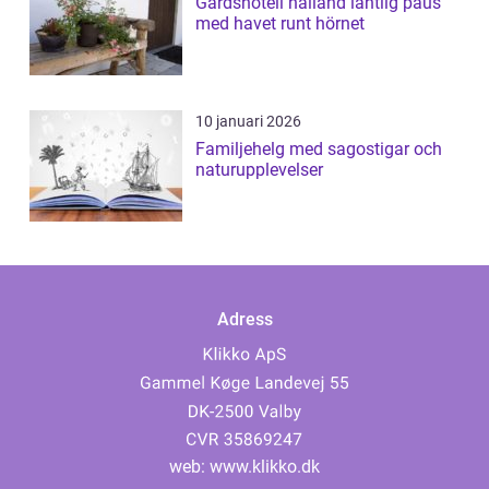
Gårdshotell halland lantlig paus
med havet runt hörnet
10 januari 2026
Familjehelg med sagostigar och
naturupplevelser
Adress
web:
www.klikko.dk