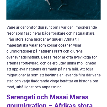
Varje år genomför djur runt om i världen imponerande
resor som fascinerar både forskare och naturälskare.
Från storslagna hjordar av gnuer i Afrika till
majestätiska valar som korsar oceaner, visar
djurmigrationer på naturens kraft och djurens
överlevnadsinstinkt. Dessa resor är ofta livsviktiga för
arternas fortlevnad, och de erbjuder unika möjligheter
att uppleva naturens dramatik på nära håll. Att följa
migrationer är som att bevittna en levande film där varje
steg och varje fladdrande vinge berättar en historia om
mod, uthållighet och anpassning.
Serengeti och Masai Maras
gnumigration – Afrikas stora