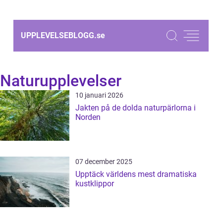
UPPLEVELSEBLOGG.
se
Naturupplevelser
10 januari 2026
Jakten på de dolda naturpärlorna i
Norden
07 december 2025
Upptäck världens mest dramatiska
kustklippor