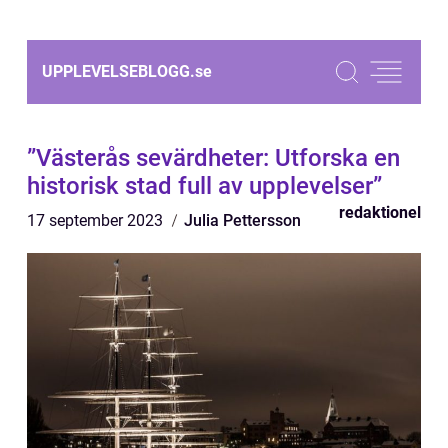
UPPLEVELSEBLOGG.
se
”Västerås sevärdheter: Utforska en
historisk stad full av upplevelser”
redaktionel
17 september 2023
Julia Pettersson