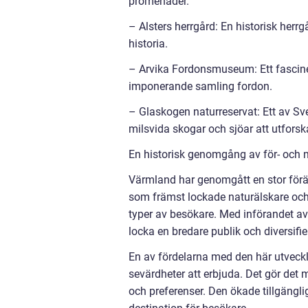
promenader.
– Alsters herrgård: En historisk her
historia.
– Arvika Fordonsmuseum: Ett fascin
imponerande samling fordon.
– Glaskogen naturreservat: Ett av Sv
milsvida skogar och sjöar att utforsk
En historisk genomgång av för- och 
Värmland har genomgått en stor föränd
som främst lockade naturälskare och j
typer av besökare. Med införandet av 
locka en bredare publik och diversifie
En av fördelarna med den här utveckl
sevärdheter att erbjuda. Det gör det m
och preferenser. Den ökade tillgänglig