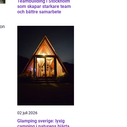
Teambuilding i Stockholm
som skapar starkare team
och bättre samarbete
ion
02 juli 2026
Glamping sverige: lyxig
camping i naturens hjärta