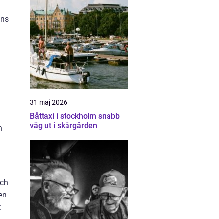
ens
31 maj 2026
Båttaxi i stockholm snabb
väg ut i skärgården
n
och
sen
t