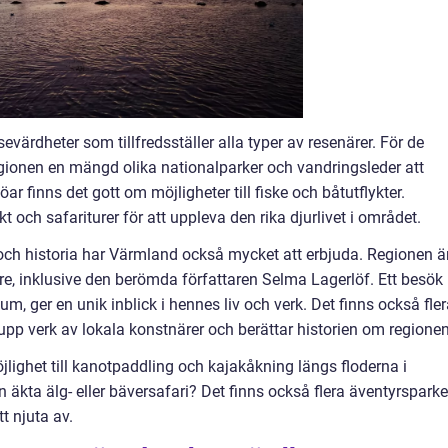
evärdheter som tillfredsställer alla typer av resenärer. För de
gionen en mängd olika nationalparker och vandringsleder att
ar finns det gott om möjligheter till fiske och båtutflykter.
t och safariturer för att uppleva den rika djurlivet i området.
 och historia har Värmland också mycket att erbjuda. Regionen ä
re, inklusive den berömda författaren Selma Lagerlöf. Ett besök
ger en unik inblick i hennes liv och verk. Det finns också fler
upp verk av lokala konstnärer och berättar historien om regionen
jlighet till kanotpaddling och kajakåkning längs floderna i
n äkta älg- eller bäversafari? Det finns också flera äventyrsparke
tt njuta av.