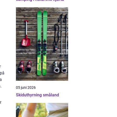
r
 på
a
.
05 juni 2026
Skiduthyrning småland
r