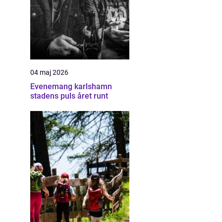
04 maj 2026
Evenemang karlshamn
stadens puls året runt