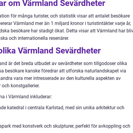
gar om Värmland Sevärdheter
ion för många turister, och statistik visar att antalet besökare
ererar Värmland mer än 1 miljard kronor i turistintäkter varje år,
dska besökare har stadigt ökat. Detta visar att Värmland har bliv
ska och internationella resenärer.
olika Värmland Sevärdheter
nd är det breda utbudet av sevärdheter som tillgodoser olika
sa besökare kanske föredrar att utforska naturlandskapet via
n andra vara mer intresserade av den kulturella aspekten av
och konstgallerier.
na i Värmland inkluderar:
 katedral i centrala Karlstad, med sin unika arkitektur och
spark med konstverk och skulpturer, perfekt för avkoppling och