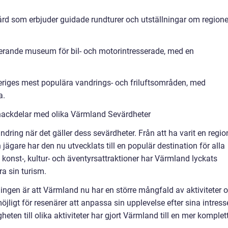
rgård som erbjuder guidade rundturer och utställningar om region
erande museum för bil- och motorintresserade, med en
eriges mest populära vandrings- och friluftsområden, med
a.
nackdelar med olika Värmland Sevärdheter
ring när det gäller dess sevärdheter. Från att ha varit en regio
ägare har den nu utvecklats till en populär destination för alla
konst-, kultur- och äventyrsattraktioner har Värmland lyckats
ra sin turism.
ingen är att Värmland nu har en större mångfald av aktiviteter 
öjligt för resenärer att anpassa sin upplevelse efter sina intres
heten till olika aktiviteter har gjort Värmland till en mer komplet