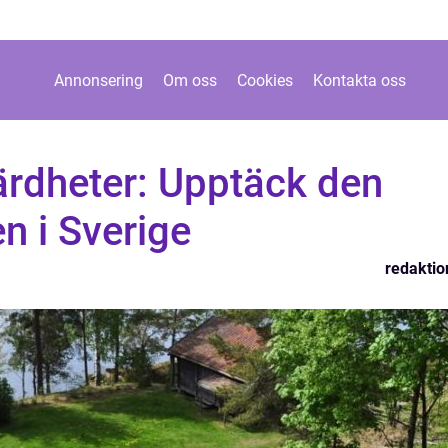
Annonsering
Om oss
Cookies
Kontakta oss
rdheter: Upptäck den
n i Sverige
redaktio