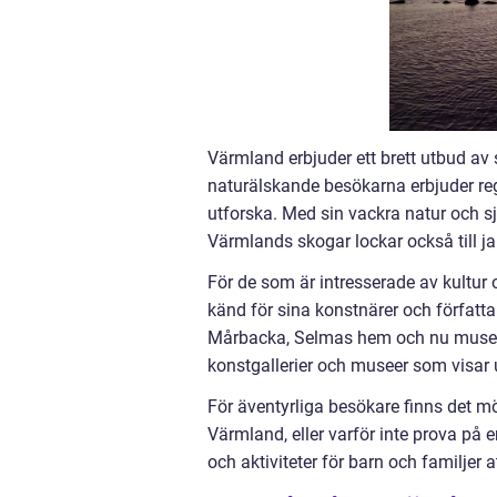
Värmland erbjuder ett brett utbud av s
naturälskande besökarna erbjuder re
utforska. Med sin vackra natur och sjö
Värmlands skogar lockar också till jak
För de som är intresserade av kultur
känd för sina konstnärer och författa
Mårbacka, Selmas hem och nu museum, 
konstgallerier och museer som visar 
För äventyrliga besökare finns det mö
Värmland, eller varför inte prova på e
och aktiviteter för barn och familjer a