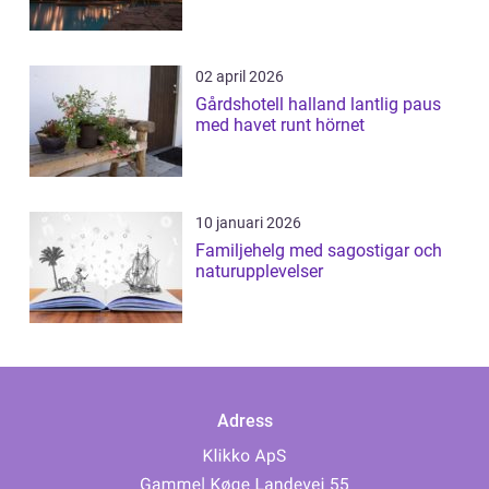
02 april 2026
Gårdshotell halland lantlig paus
med havet runt hörnet
10 januari 2026
Familjehelg med sagostigar och
naturupplevelser
Adress