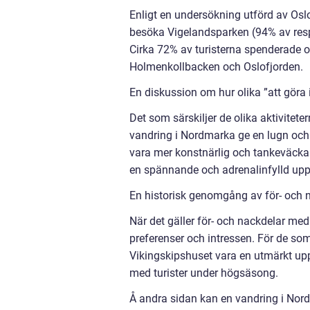
Enligt en undersökning utförd av Oslo
besöka Vigelandsparken (94% av res
Cirka 72% av turisterna spenderade oc
Holmenkollbacken och Oslofjorden.
En diskussion om hur olika ”att göra i
Det som särskiljer de olika aktivitete
vandring i Nordmarka ge en lugn och
vara mer konstnärlig och tankeväckan
en spännande och adrenalinfylld upp
En historisk genomgång av för- och n
När det gäller för- och nackdelar med o
preferenser och intressen. För de som
Vikingskipshuset vara en utmärkt up
med turister under högsäsong.
Å andra sidan kan en vandring i Nor