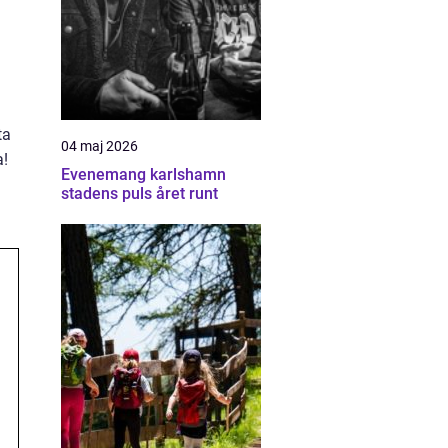
ta
04 maj 2026
a!
Evenemang karlshamn
stadens puls året runt