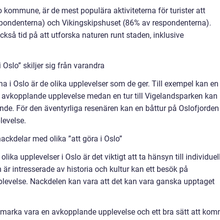
 kommune, är de mest populära aktiviteterna för turister att
pondenterna) och Vikingskipshuset (86% av respondenterna).
kså tid på att utforska naturen runt staden, inklusive
 Oslo” skiljer sig från varandra
rna i Oslo är de olika upplevelser som de ger. Till exempel kan en
 avkopplande upplevelse medan en tur till Vigelandsparken kan
de. För den äventyrliga resenären kan en båttur på Oslofjorden
levelse.
ackdelar med olika ”att göra i Oslo”
lika upplevelser i Oslo är det viktigt att ta hänsyn till individuel
 är intresserade av historia och kultur kan ett besök på
plevelse. Nackdelen kan vara att det kan vara ganska upptaget
dmarka vara en avkopplande upplevelse och ett bra sätt att ko