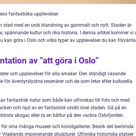
dess fantastiska upplevelser
n stad med en unik blandning av gammalt och nytt. Staden är
 spännande kultur och rika historia. I denna artikel kommer vi 
du kan göra i Oslo och vilka typer av upplevelser du kan förvänta
tation av ”att göra i Oslo”
viteter och upplevelser för alla smaker. Den ständigt växande
 för äventyrslystna resenärer och de som letar efter kulturella
 av fantastisk natur som både kan utforskas till fots och med
ken och njut av en fantastisk utsikt över staden. Gå på en
örsta skogar, eller ta en båttur på den vackra Oslofjorden.
änt för sina många museer och konstgallerier. Besök det berömda
Vigelands imponerande skulpturer. Utforska historiska platser