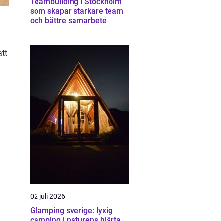
Teambuilding i Stockholm
som skapar starkare team
och bättre samarbete
att
02 juli 2026
Glamping sverige: lyxig
camping i naturens hjärta