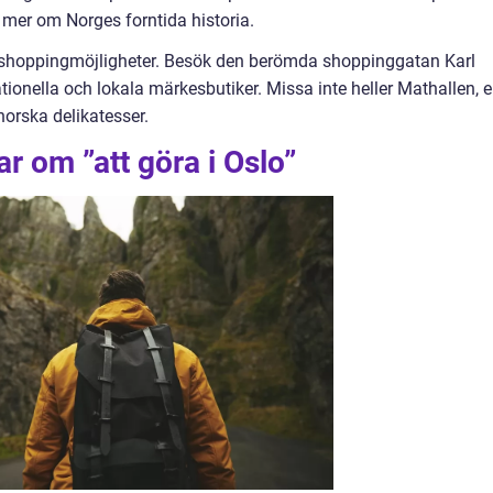
 mer om Norges forntida historia.
 shoppingmöjligheter. Besök den berömda shoppinggatan Karl
ationella och lokala märkesbutiker. Missa inte heller Mathallen, 
rska delikatesser.
r om ”att göra i Oslo”