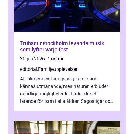
Trubadur stockholm levande musik
som lyfter varje fest
30 juli 2026
admin
editorial
,
Familjeupplevelser
Att planera en familjehelg kan ibland
kännas utmanande, men naturen erbjuder
oändliga möjligheter till både lek och
lärande för barn i alla åldrar. Sagostigar och
...