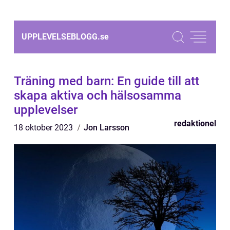
UPPLEVELSEBLOGG.
se
Träning med barn: En guide till att
skapa aktiva och hälsosamma
upplevelser
redaktionel
18 oktober 2023
Jon Larsson