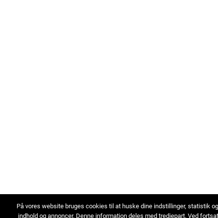
På vores website bruges cookies til at huske dine indstillinger, statistik o
indhold og annoncer. Denne information deles med tredjepart. Ved fortsa