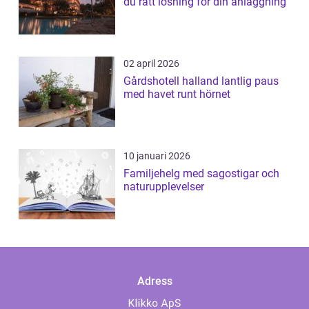
du rätt lösning för din anläggning
02 april 2026
Gårdshotell halland lantlig paus
med havet runt hörnet
10 januari 2026
Familjehelg med sagostigar och
naturupplevelser
Adress