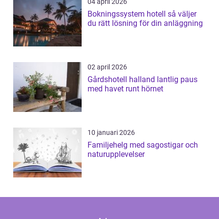
04 april 2026
Bokningssystem hotell så väljer
du rätt lösning för din anläggning
02 april 2026
Gårdshotell halland lantlig paus
med havet runt hörnet
10 januari 2026
Familjehelg med sagostigar och
naturupplevelser