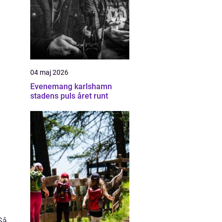
04 maj 2026
Evenemang karlshamn
stadens puls året runt
Så