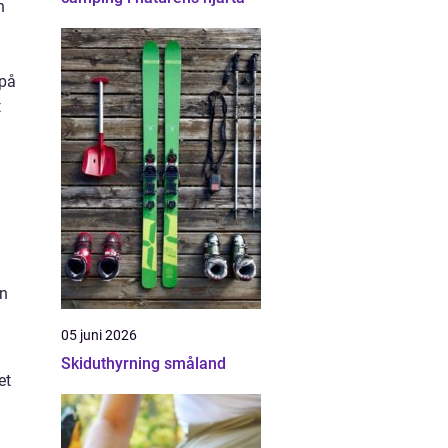
n
 på
t
an
05 juni 2026
Skiduthyrning småland
et