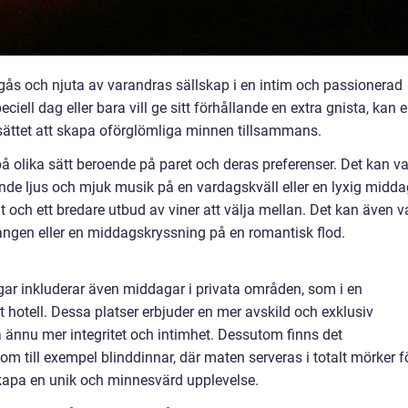
mgås och njuta av varandras sällskap i en intim och passionerad
iell dag eller bara vill ge sitt förhållande en extra gnista, kan 
sättet att skapa oförglömliga minnen tillsammans.
olika sätt beroende på paret och deras preferenser. Det kan v
e ljus och mjuk musik på en vardagskväll eller en lyxig midda
och ett bredare utbud av viner att välja mellan. Det kan även v
ången eller en middagskryssning på en romantisk flod.
ar inkluderar även middagar i privata områden, som i en
ett hotell. Dessa platser erbjuder en mer avskild och exklusiv
ha ännu mer integritet och intimhet. Dessutom finns det
m till exempel blinddinnar, där maten serveras i totalt mörker f
skapa en unik och minnesvärd upplevelse.