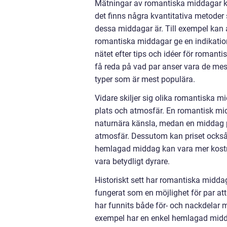
Mätningar av romantiska middagar ka
det finns några kvantitativa metode
dessa middagar är. Till exempel kan 
romantiska middagar ge en indikatio
nätet efter tips och idéer för roman
få reda på vad par anser vara de me
typer som är mest populära.
Vidare skiljer sig olika romantiska mi
plats och atmosfär. En romantisk mi
naturnära känsla, medan en middag p
atmosfär. Dessutom kan priset också 
hemlagad middag kan vara mer kostn
vara betydligt dyrare.
Historiskt sett har romantiska middag
fungerat som en möjlighet för par a
har funnits både för- och nackdelar 
exempel har en enkel hemlagad midda