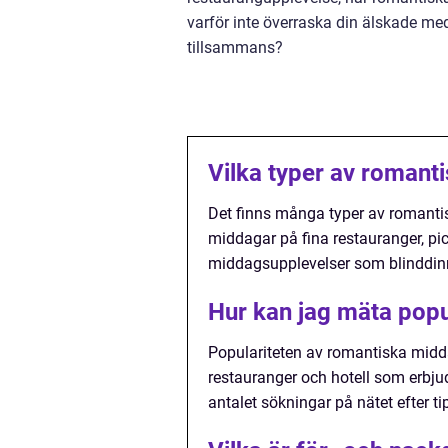
varför inte överraska din älskade m
tillsammans?
Vilka typer av romant
Det finns många typer av romanti
middagar på fina restauranger, pi
middagsupplevelser som blinddin
Hur kan jag mäta popu
Populariteten av romantiska midd
restauranger och hotell som erbj
antalet sökningar på nätet efter t