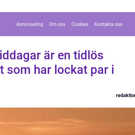
Annonsering
Om oss
Cookies
Kontakta oss
ddagar är en tidlös
t som har lockat par i
redaktio