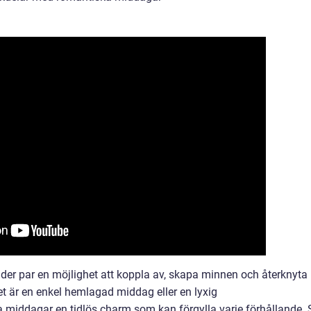
der par en möjlighet att koppla av, skapa minnen och återknyta
det är en enkel hemlagad middag eller en lyxig
 middagar en tidlös charm som kan förgylla varje förhållande. 