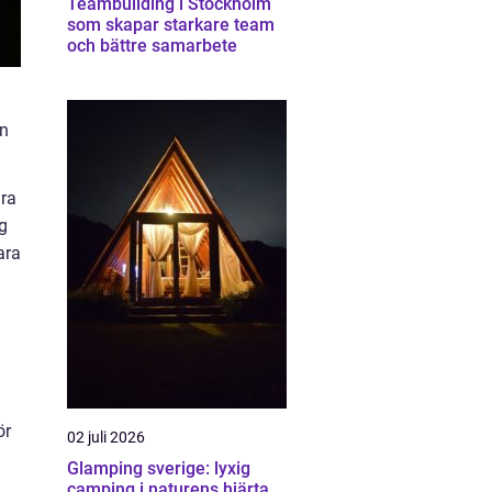
Teambuilding i Stockholm
som skapar starkare team
och bättre samarbete
en
ara
g
ara
ör
02 juli 2026
Glamping sverige: lyxig
camping i naturens hjärta