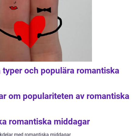
a typer och populära romantiska
ar om populariteten av romantiska
ika romantiska middagar
ckdelar med romantiska middagar