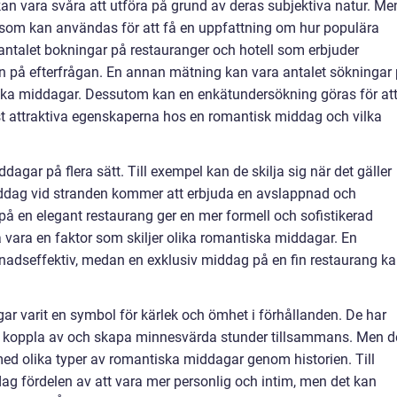
n vara svåra att utföra på grund av deras subjektiva natur. Me
r som kan användas för att få en uppfattning om hur populära
antalet bokningar på restauranger och hotell som erbjuder
n på efterfrågan. En annan mätning kan vara antalet sökningar
tiska middagar. Dessutom kan en enkätundersökning göras för at
st attraktiva egenskaperna hos en romantisk middag och vilka
ddagar på flera sätt. Till exempel kan de skilja sig när det gäller
ddag vid stranden kommer att erbjuda en avslappnad och
å en elegant restaurang ger en mer formell och sofistikerad
vara en faktor som skiljer olika romantiska middagar. En
adseffektiv, medan en exklusiv middag på en fin restaurang k
ar varit en symbol för kärlek och ömhet i förhållanden. De har
tt koppla av och skapa minnesvärda stunder tillsammans. Men d
med olika typer av romantiska middagar genom historien. Till
g fördelen av att vara mer personlig och intim, men det kan