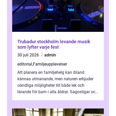
Trubadur stockholm levande musik
som lyfter varje fest
30 juli 2026
admin
editorial
,
Familjeupplevelser
Att planera en familjehelg kan ibland
kännas utmanande, men naturen erbjuder
oändliga möjligheter till både lek och
lärande för barn i alla åldrar. Sagostigar och
...