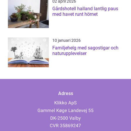
02 april 2026
Gårdshotell halland lantlig paus
med havet runt hörnet
10 januari 2026
Familjehelg med sagostigar och
naturupplevelser
Adress