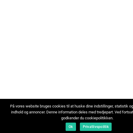
På vores website bruges cookies til at huske dine indstillinger, statistik o
indhold og annoncer. Denne information deles med tredjepart. Ved fortsa
godkender du cookiepolitikken.
Ok
Privatlivspolitik