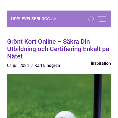
UPPLEVELSEBLOGG.
se
Grönt Kort Online – Säkra Din
Utbildning och Certifiering Enkelt på
Nätet
inspiration
01 juli 2024
Karl Lindgren