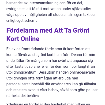
beroendet av internetanslutning och för en del,
svårigheten att få rätt motivation under självstudier,
vägs upp av möjligheten att studera i sin egen takt och
enligt eget schema.
Fördelarna med Att Ta Grönt
Kort Online
En av de framträdande fördelarna är komforten att
kunna förvärva ett grönt kort hemifrån. Denna förmån
underlättar för många som har svårt att anpassa sig
efter fasta tidsplaner eller för dem som bor långt ifrån
utbildningcentrum. Dessutom har den onlinebaserade
utbildningen ofta förmågan att erbjuda mer
personaliserat innehåll där användaren kan gå tillbaka
och repetera avsnitt efter behov, såväl som göra pauser
närhelst det behövs.
Ytterligare en fördel är den hastighet med vilken en