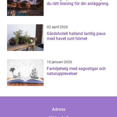
du rätt lösning för din anläggning
02 april 2026
Gårdshotell halland lantlig paus
med havet runt hörnet
10 januari 2026
Familjehelg med sagostigar och
naturupplevelser
Adress