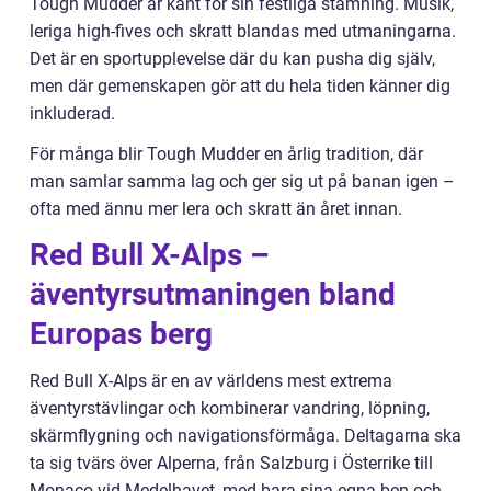
Tough Mudder är känt för sin festliga stämning. Musik,
leriga high-fives och skratt blandas med utmaningarna.
Det är en sportupplevelse där du kan pusha dig själv,
men där gemenskapen gör att du hela tiden känner dig
inkluderad.
För många blir Tough Mudder en årlig tradition, där
man samlar samma lag och ger sig ut på banan igen –
ofta med ännu mer lera och skratt än året innan.
Red Bull X-Alps –
äventyrsutmaningen bland
Europas berg
Red Bull X-Alps är en av världens mest extrema
äventyrstävlingar och kombinerar vandring, löpning,
skärmflygning och navigationsförmåga. Deltagarna ska
ta sig tvärs över Alperna, från Salzburg i Österrike till
Monaco vid Medelhavet, med bara sina egna ben och