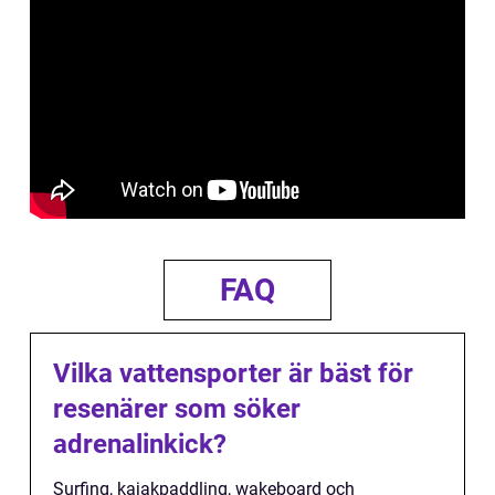
FAQ
Vilka vattensporter är bäst för
resenärer som söker
adrenalinkick?
Surfing, kajakpaddling, wakeboard och