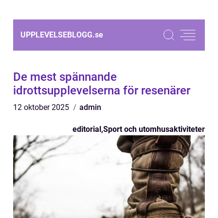
UPPLEVELSEBLOGG.
se
De mest spännande
idrottsupplevelserna för resenärer
12 oktober 2025
admin
editorial
,
Sport och utomhusaktiviteter