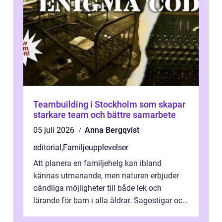
Teambuilding i Stockholm som skapar
starkare team och bättre samarbete
05 juli 2026
Anna Bergqvist
editorial
,
Familjeupplevelser
Att planera en familjehelg kan ibland
kännas utmanande, men naturen erbjuder
oändliga möjligheter till både lek och
lärande för barn i alla åldrar. Sagostigar och
...