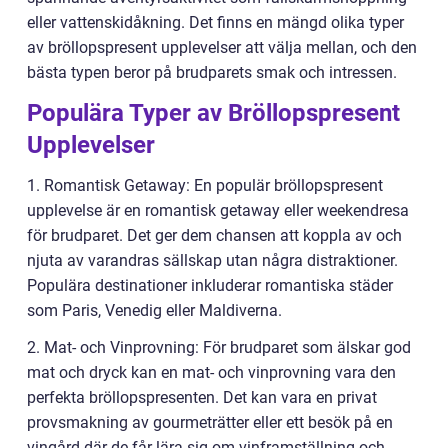
eller vattenskidåkning. Det finns en mängd olika typer
av bröllopspresent upplevelser att välja mellan, och den
bästa typen beror på brudparets smak och intressen.
Populära Typer av Bröllopspresent
Upplevelser
1. Romantisk Getaway: En populär bröllopspresent
upplevelse är en romantisk getaway eller weekendresa
för brudparet. Det ger dem chansen att koppla av och
njuta av varandras sällskap utan några distraktioner.
Populära destinationer inkluderar romantiska städer
som Paris, Venedig eller Maldiverna.
2. Mat- och Vinprovning: För brudparet som älskar god
mat och dryck kan en mat- och vinprovning vara den
perfekta bröllopspresenten. Det kan vara en privat
provsmakning av gourmeträtter eller ett besök på en
vingård där de får lära sig om vinframställning och