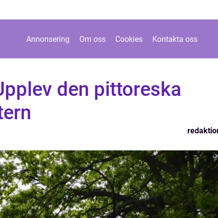
Annonsering
Om oss
Cookies
Kontakta oss
 Upplev den pittoreska
tern
redaktio