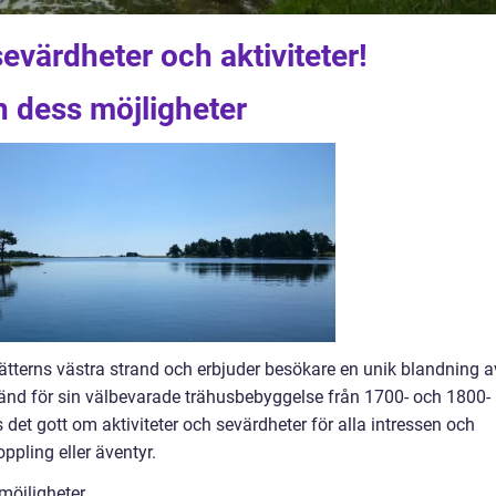
värdheter och aktiviteter!
h dess möjligheter
ätterns västra strand och erbjuder besökare en unik blandning a
 känd för sin välbevarade trähusbebyggelse från 1700- och 1800-
 det gott om aktiviteter och sevärdheter för alla intressen och
oppling eller äventyr.
 möjligheter