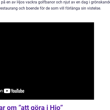
ut på en av Hjos vackra golfbanor och njut av en dag i grönskand
estaurang och boende för de som vill förlänga sin vistelse.
r om ”att göra i Hjo”