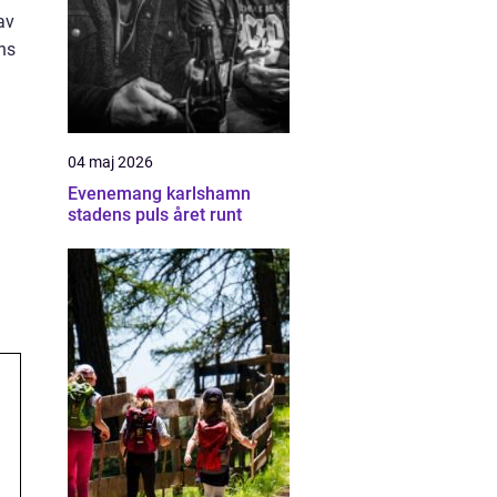
av
ens
04 maj 2026
Evenemang karlshamn
stadens puls året runt