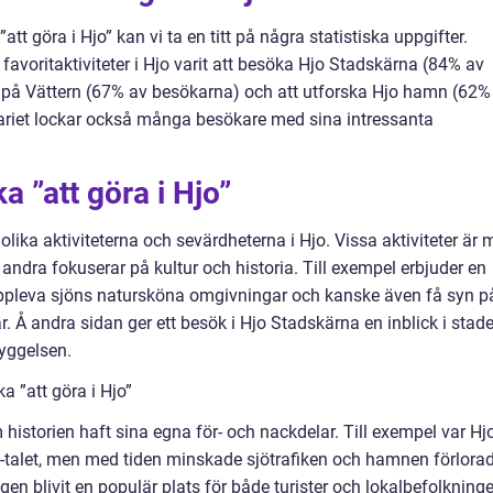
tt göra i Hjo” kan vi ta en titt på några statistiska uppgifter.
 favoritaktiviteter i Hjo varit att besöka Hjo Stadskärna (84% av
rd på Vättern (67% av besökarna) och att utforska Hjo hamn (62%
variet lockar också många besökare med sina intressanta
a ”att göra i Hjo”
 olika aktiviteterna och sevärdheterna i Hjo. Vissa aktiviteter är 
andra fokuserar på kultur och historia. Till exempel erbjuder en
 uppleva sjöns natursköna omgivningar och kanske även få syn p
r. Å andra sidan ger ett besök i Hjo Stadskärna en inblick i stad
yggelsen.
a ”att göra i Hjo”
 historien haft sina egna för- och nackdelar. Till exempel var Hj
-talet, men med tiden minskade sjötrafiken och hamnen förlora
gen blivit en populär plats för både turister och lokalbefolkning