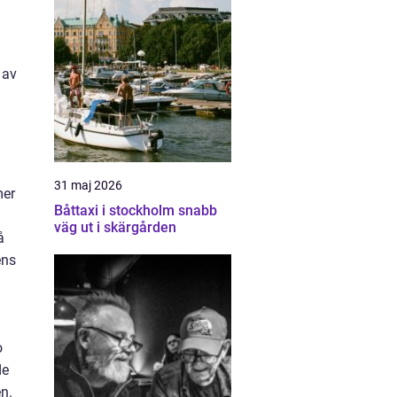
 av
31 maj 2026
mer
Båttaxi i stockholm snabb
väg ut i skärgården
å
ens
o
de
en.