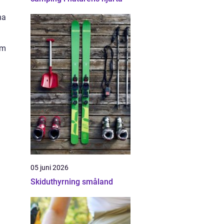
na
om
05 juni 2026
Skiduthyrning småland