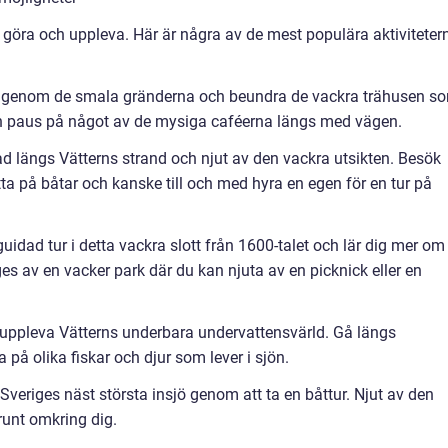
t göra och uppleva. Här är några av de mest populära aktiviteter
 genom de smala gränderna och beundra de vackra trähusen s
en paus på något av de mysiga caféerna längs med vägen.
 längs Vätterns strand och njut av den vackra utsikten. Besök
 på båtar och kanske till och med hyra en egen för en tur på
guidad tur i detta vackra slott från 1600-talet och lär dig mer om
s av en vacker park där du kan njuta av en picknick eller en
 uppleva Vätterns underbara undervattensvärld. Gå längs
 på olika fiskar och djur som lever i sjön.
 Sveriges näst största insjö genom att ta en båttur. Njut av den
runt omkring dig.