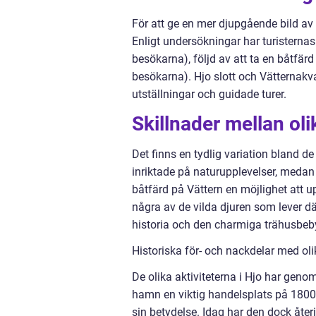
För att ge en mer djupgående bild av ”a
Enligt undersökningar har turisternas
besökarna), följd av att ta en båtfä
besökarna). Hjo slott och Vätternak
utställningar och guidade turer.
Skillnader mellan olik
Det finns en tydlig variation bland de
inriktade på naturupplevelser, medan 
båtfärd på Vättern en möjlighet att
några av de vilda djuren som lever dä
historia och den charmiga trähusbeb
Historiska för- och nackdelar med olik
De olika aktiviteterna i Hjo har genom
hamn en viktig handelsplats på 1800
sin betydelse. Idag har den dock återi