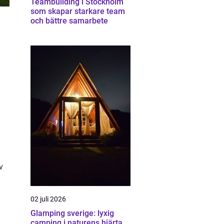
Teambuilding i Stockholm
som skapar starkare team
och bättre samarbete
v
02 juli 2026
Glamping sverige: lyxig
camping i naturens hjärta