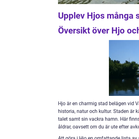
Upplev Hjos många se
Översikt över Hjo oc
Hjo är en charmig stad belägen vid V
historia, natur och kultur. Staden är
talet samt sin vackra hamn. Här finns
åldrar, oavsett om du är ute efter avk
Att göra i Hjo en omfattande lista av