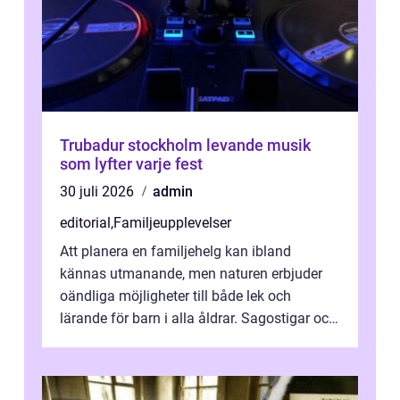
Trubadur stockholm levande musik
som lyfter varje fest
30 juli 2026
admin
editorial
,
Familjeupplevelser
Att planera en familjehelg kan ibland
kännas utmanande, men naturen erbjuder
oändliga möjligheter till både lek och
lärande för barn i alla åldrar. Sagostigar och
...