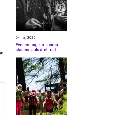
04 maj 2026
Evenemang karlshamn
stadens puls året runt
an