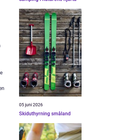
h
ve
den
05 juni 2026
Skiduthyrning småland