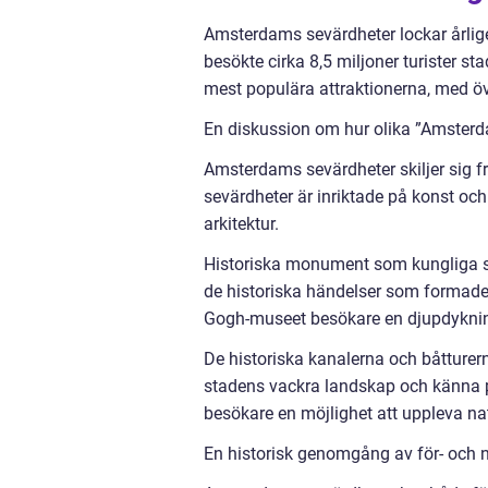
Amsterdams sevärdheter lockar årlige
besökte cirka 8,5 miljoner turister
mest populära attraktionerna, med öve
En diskussion om hur olika ”Amsterda
Amsterdams sevärdheter skiljer sig f
sevärdheter är inriktade på konst oc
arkitektur.
Historiska monument som kungliga slo
de historiska händelser som formad
Gogh-museet besökare en djupdykning 
De historiska kanalerna och båtturer
stadens vackra landskap och känna p
besökare en möjlighet att uppleva n
En historisk genomgång av för- och 