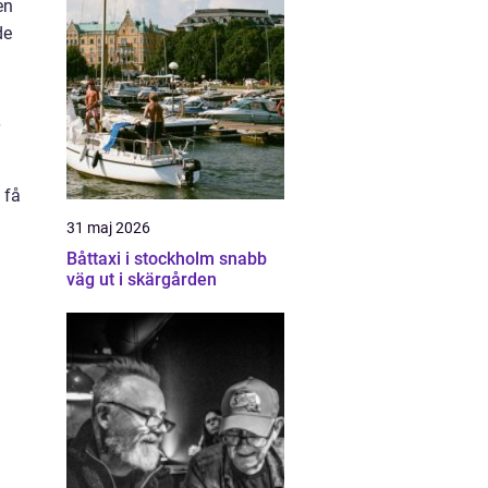
en
de
 få
31 maj 2026
Båttaxi i stockholm snabb
väg ut i skärgården