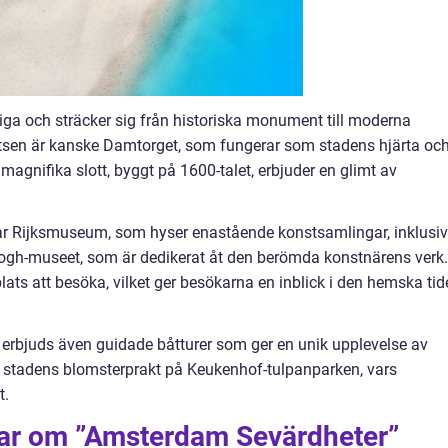
a och sträcker sig från historiska monument till moderna
latsen är kanske Damtorget, som fungerar som stadens hjärta oc
 magnifika slott, byggt på 1600-talet, erbjuder en glimt av
ar Rijksmuseum, som hyser enastående konstsamlingar, inklusi
ogh-museet, som är dedikerat åt den berömda konstnärens verk.
lats att besöka, vilket ger besökarna en inblick i den hemska ti
erbjuds även guidade båtturer som ger en unik upplevelse av
 stadens blomsterprakt på Keukenhof-tulpanparken, vars
t.
gar om ”Amsterdam Sevärdheter”