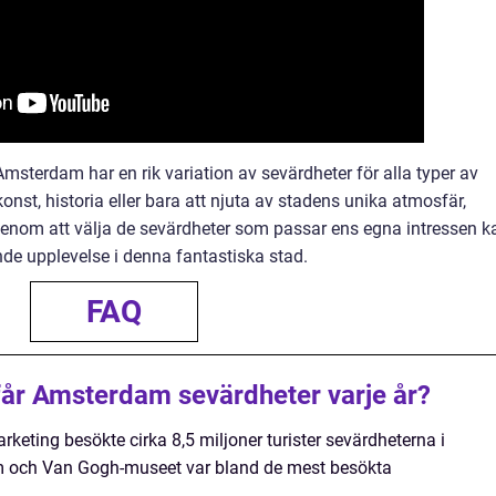
Amsterdam har en rik variation av sevärdheter för alla typer av
onst, historia eller bara att njuta av stadens unika atmosfär,
Genom att välja de sevärdheter som passar ens egna intressen k
de upplevelse i denna fantastiska stad.
FAQ
år Amsterdam sevärdheter varje år?
rketing besökte cirka 8,5 miljoner turister sevärdheterna i
 och Van Gogh-museet var bland de mest besökta