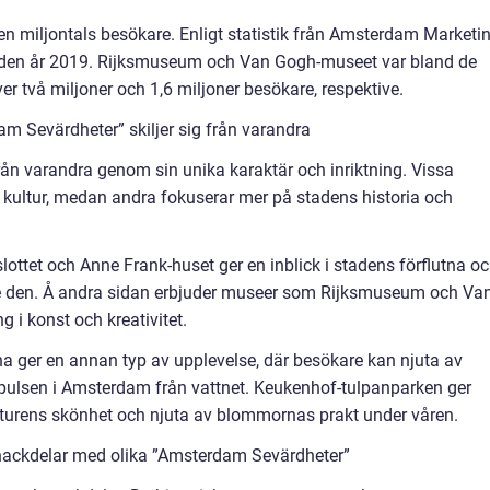
n miljontals besökare. Enligt statistik från Amsterdam Marketi
 staden år 2019. Rijksmuseum och Van Gogh-museet var bland de
r två miljoner och 1,6 miljoner besökare, respektive.
m Sevärdheter” skiljer sig från varandra
rån varandra genom sin unika karaktär och inriktning. Vissa
h kultur, medan andra fokuserar mer på stadens historia och
ttet och Anne Frank-huset ger en inblick i stadens förflutna o
e den. Å andra sidan erbjuder museer som Rijksmuseum och Va
i konst och kreativitet.
na ger en annan typ av upplevelse, där besökare kan njuta av
ulsen i Amsterdam från vattnet. Keukenhof-tulpanparken ger
aturens skönhet och njuta av blommornas prakt under våren.
nackdelar med olika ”Amsterdam Sevärdheter”