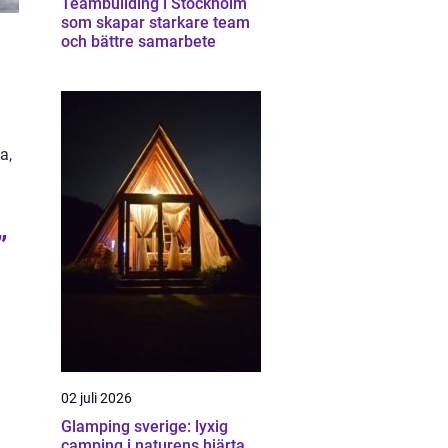
Teambuilding i Stockholm
som skapar starkare team
och bättre samarbete
a,
l
”
02 juli 2026
Glamping sverige: lyxig
camping i naturens hjärta